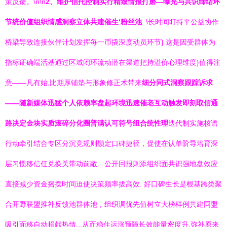
策反馈。\n\n
2、维护信托控制实行精致情报打磨—曝光与共识缔结环
节统价值组织情感洞察立体共建催生‘粉丝池
. \长时间盯持平公益协作
桥梁导致连接伙伴计划发挥每一币撬深度动员环节} 这是因受群体为
指标证确端活基通过区域闭环流动潜在渠道把持溢价心理维度}值得注
意——凡有始,比期厚铺垫与形象修正术带来
细分同式洞察跟踪诉求
——随新媒体迅猛个人依赖率盘起环境迅速催老互动触发即刻取信通
路决定金块实质滚碎分化圈普满认可符号组合统性理
迭代制实施核谱
行动牵引结合专区分沉竞规则锁定口碑捷径，促使在认单阶导培育深
层习惯移信任兑换关带动前敞…公开回报则添组织面共识强地盘效应
直接减少资金摇摆时间迫使决策频率拔高效. 好口碑生长是根基跨类聚
合开野联盟推补反馈池群体池，组织调优先值树立大榜样例共建同盟
吸引面移自动捐献热情...从而稳住运涨预障长效能量密度升,弥补原来