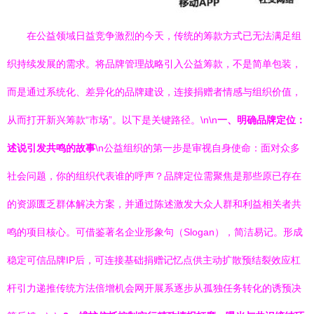
在公益领域日益竞争激烈的今天，传统的筹款方式已无法满足组
织持续发展的需求。将品牌管理战略引入公益筹款，不是简单包装，
而是通过系统化、差异化的品牌建设，连接捐赠者情感与组织价值，
从而打开新兴筹款“市场”。以下是关键路径。\n\n
一、明确品牌定位：
述说引发共鸣的故事
\n公益组织的第一步是审视自身使命：面对众多
社会问题，你的组织代表谁的呼声？品牌定位需聚焦是那些原已存在
的资源匮乏群体解决方案，并通过陈述激发大众人群和利益相关者共
鸣的项目核心。可借鉴著名企业形象句（Slogan），简洁易记。形成
稳定可信品牌IP后，可连接基础捐赠记忆点供主动扩散预结裂效应杠
杆引力递推传统方法倍增机会网开展系逐步从孤独任务转化的诱预决